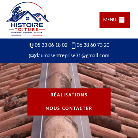
MENU
05 33 06 18 02
06 38 60 73 20
daumasentreprise31@gmail.com
RÉALISATIONS
NOUS CONTACTER