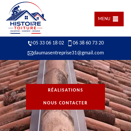
MENU
05 33 06 18 02
06 38 60 73 20
daumasentreprise31@gmail.com
RÉALISATIONS
NOUS CONTACTER