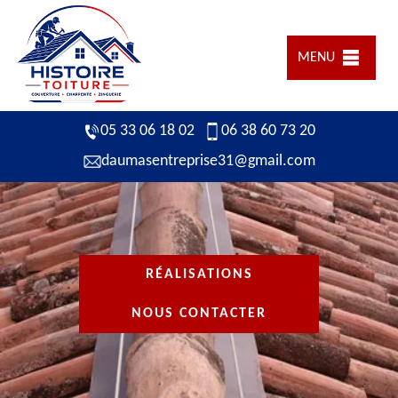
MENU
05 33 06 18 02
06 38 60 73 20
daumasentreprise31@gmail.com
RÉALISATIONS
NOUS CONTACTER