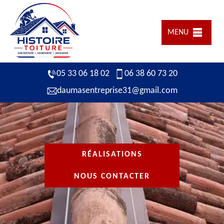
MENU
05 33 06 18 02
06 38 60 73 20
daumasentreprise31@gmail.com
RÉALISATIONS
NOUS CONTACTER