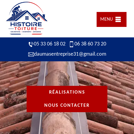
MENU
05 33 06 18 02
06 38 60 73 20
daumasentreprise31@gmail.com
RÉALISATIONS
NOUS CONTACTER