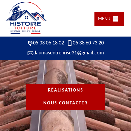
MENU
05 33 06 18 02
06 38 60 73 20
daumasentreprise31@gmail.com
RÉALISATIONS
NOUS CONTACTER