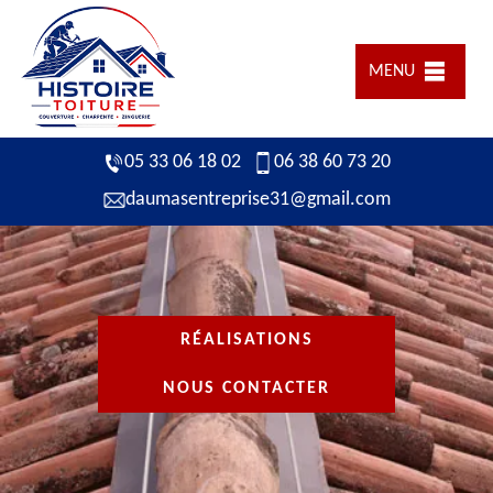
MENU
05 33 06 18 02
06 38 60 73 20
daumasentreprise31@gmail.com
RÉALISATIONS
NOUS CONTACTER