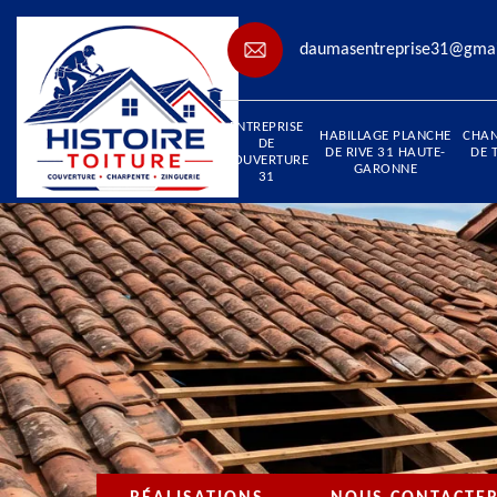
daumasentreprise31@gma
ENTREPRISE
HABILLAGE PLANCHE
CHA
DE
DE RIVE 31 HAUTE-
DE 
COUVERTURE
GARONNE
31