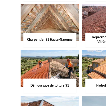
Réparati
Charpentier 31 Haute-Garonne
faîtiè
Démoussage de toiture 31
Hydrof