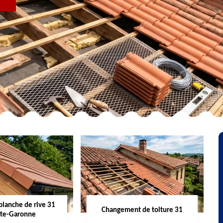
R
planche de rive 31
Changement de toiture 31
te-Garonne