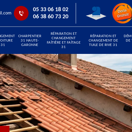
05 33 06 18 02
il.com
06 38 60 73 20
RÉPARATION ET
NGEMENT
CHARPENTIER
RÉPARATION ET
DÉM
CHANGEMENT
TOITURE
31 HAUTE-
CHANGEMENT DE
DE 
FAÎTIÈRE ET FAÎTAGE
31
GARONNE
TUILE DE RIVE 31
31