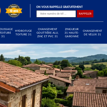
ON VOUS RAPPELLE GRATUITEMENT
OUSSAGE
CHANGEMENT
ZINGUEUR
HYDROFUGE
CHANGEMENT
TOITURE
GOUTTIÈRE ALU,
31 HAUTE-
TOITURE 31
DE VELUX 31
31
ZINC ET PVC 31
GARONNE