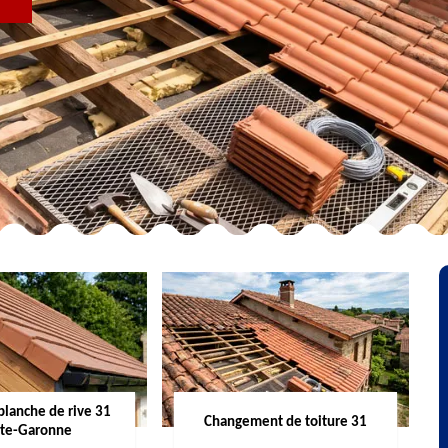
R
planche de rive 31
Changement de toiture 31
te-Garonne