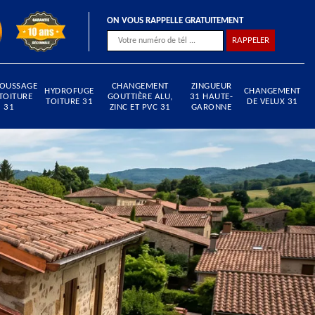
ON VOUS RAPPELLE GRATUITEMENT
OUSSAGE
CHANGEMENT
ZINGUEUR
HYDROFUGE
CHANGEMENT
TOITURE
GOUTTIÈRE ALU,
31 HAUTE-
TOITURE 31
DE VELUX 31
31
ZINC ET PVC 31
GARONNE