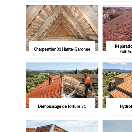
Réparati
Charpentier 31 Haute-Garonne
faîtiè
Démoussage de toiture 31
Hydrof