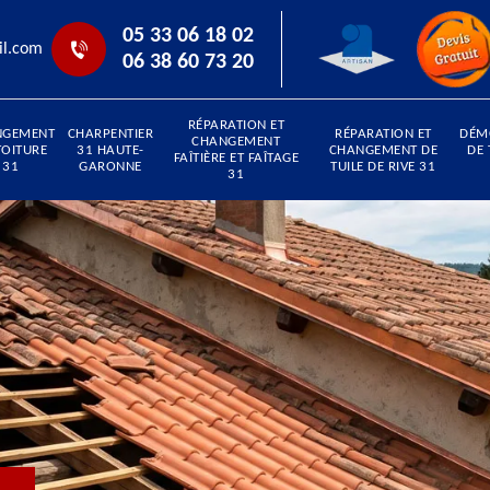
05 33 06 18 02
il.com
06 38 60 73 20
RÉPARATION ET
NGEMENT
CHARPENTIER
RÉPARATION ET
DÉM
CHANGEMENT
TOITURE
31 HAUTE-
CHANGEMENT DE
DE 
FAÎTIÈRE ET FAÎTAGE
31
GARONNE
TUILE DE RIVE 31
31