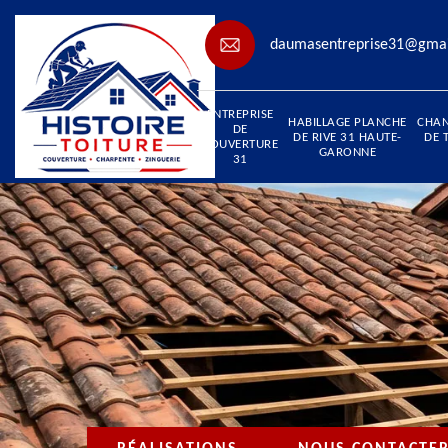
daumasentreprise31@gma
ENTREPRISE
HABILLAGE PLANCHE
CHA
DE
DE RIVE 31 HAUTE-
DE 
COUVERTURE
GARONNE
31