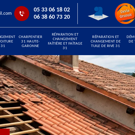
05 33 06 18 02
il.com
06 38 60 73 20
RÉPARATION ET
NGEMENT
CHARPENTIER
RÉPARATION ET
DÉM
CHANGEMENT
TOITURE
31 HAUTE-
CHANGEMENT DE
DE 
FAÎTIÈRE ET FAÎTAGE
31
GARONNE
TUILE DE RIVE 31
31