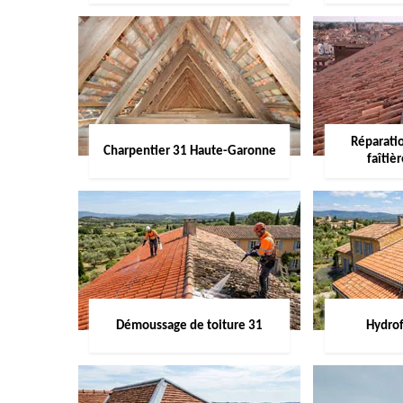
Réparati
Charpentier 31 Haute-Garonne
faîtiè
Démoussage de toiture 31
Hydrof