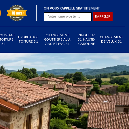
ON VOUS RAPPELLE GRATUITEMENT
OUSSAGE
CHANGEMENT
ZINGUEUR
HYDROFUGE
CHANGEMENT
TOITURE
GOUTTIÈRE ALU,
31 HAUTE-
TOITURE 31
DE VELUX 31
31
ZINC ET PVC 31
GARONNE