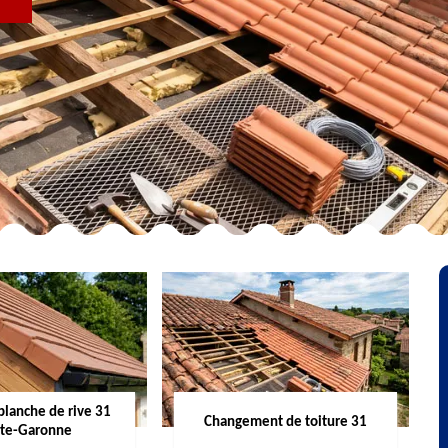
R
planche de rive 31
Changement de toiture 31
te-Garonne